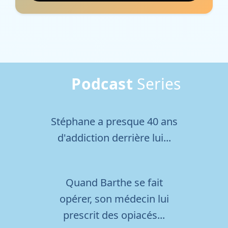
Podcast
Series
Écouter
Stéphane a presque 40 ans
06
d'addiction derrière lui...
Écouter
Quand Barthe se fait
05
opérer, son médecin lui
prescrit des opiacés...
Écouter