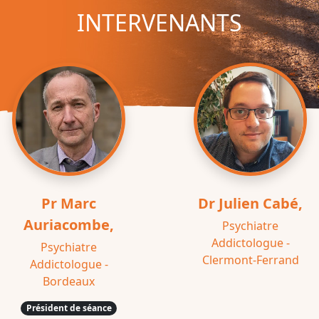
INTERVENANTS
Pr Marc
Dr Julien Cabé,
Auriacombe,
Psychiatre
Addictologue -
Psychiatre
Clermont-Ferrand
Addictologue -
Bordeaux
Président de séance