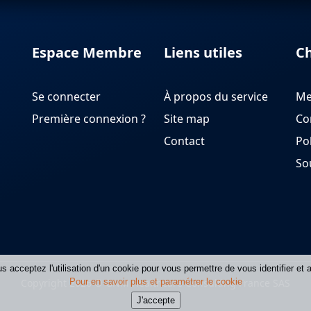
Espace Membre
Liens utiles
Ch
Se connecter
À propos du service
Me
Première connexion ?
Site map
Con
Contact
Pol
So
us acceptez lʹutilisation dʹun cookie pour vous permettre de vous identifier et
Pour en savoir plus et paramétrer le cookie
Copyright 2026 © GNM Healthcare Consulting France SAS