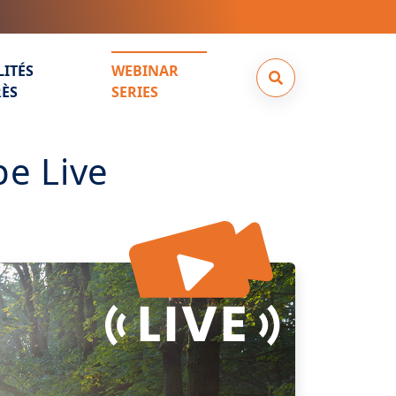
LITÉS
WEBINAR
ÈS
SERIES
e Live