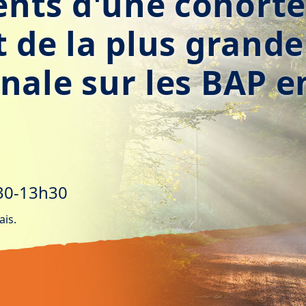
nts d'une cohorte
t de la plus grande
nale sur les BAP e
30-13h30
ais.